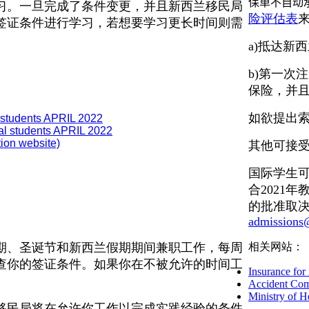
保单不自动
习。一旦完成了条件变更，并且新西兰移民局
险评估表
签证条件进行学习，若想要学习更长时间则需
a)抵达新西
b)第一次
保险，并
如欲提出
al students APRIL 2022
onal students APRIL 2022
ion website)
其他可接
国际学生
合2021
的批准取
admissions
期、圣诞节和新西兰假期期间兼职工作，每周
相关网站：
查你的签证条件。如果你在不被允许的时间工
Insurance for 
Accident Com
Ministry of H
兰移民局将在允许你工作以完成实践经验的条件