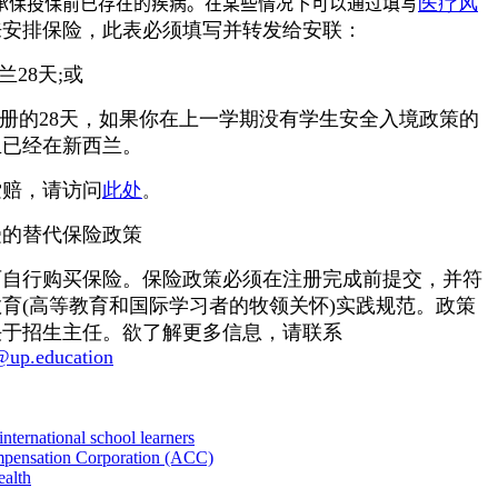
医疗风
承保投保前已存在的疾病。在某些情况下可以通过填写
来安排保险，此表必须填写并转发给安联：
兰28天;或
注册的28天，如果你在上一学期没有学生安全入境政策的
且已经在新西兰。
索赔，请访问
此处
。
受的替代保险政策
可自行购买保险。保险政策必须在注册完成前提交，并符
年教育(高等教育和国际学习者的牧领关怀)实践规范。政策
决于招生主任。欲了解更多信息，请联系
@up.education
international school learners
pensation Corporation (ACC)
ealth