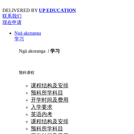
Skip
to
DELIVERED BY
UP EDUCATION
content
联系我们
现在申请
Ngā akoranga
学习
Ngā akoranga
/ 学习
预科课程
课程结构及安排
预科所学科目
开学时间及费用
入学要求
英语内考
课程结构及安排
预科所学科目