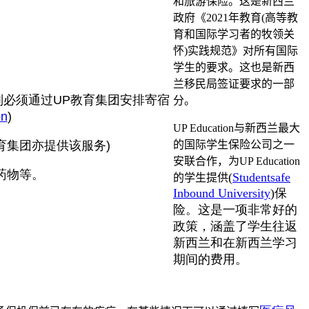
和旅游保险。这是新西兰
政府《
2021
年教育
(
高等教
育和国际学习者的牧领关
怀
)
实践规范》对所有国际
学生的要求。这也是新西
兰移民局签证要求的一部
则必须通过UP教育集团安排寄宿
分。
on
)
UP Education
与新西兰最大
育集团亦提供该服务)
的国际学生保险公司之一
安联合作，为
UP Education
药物等。
(
Studentsafe
的学生提供
Inbound University
)
保
险。这是一项非常好的
政策，涵盖了学生往返
新西兰和在新西兰学习
期间的费用。