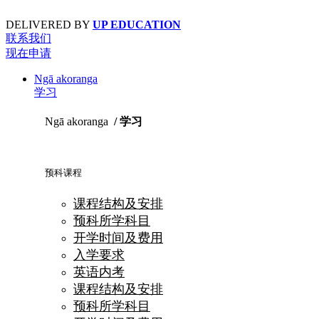
Skip
to
DELIVERED BY
UP EDUCATION
content
联系我们
现在申请
Ngā akoranga
学习
Ngā akoranga
/ 学习
预科课程
课程结构及安排
预科所学科目
开学时间及费用
入学要求
英语内考
课程结构及安排
预科所学科目